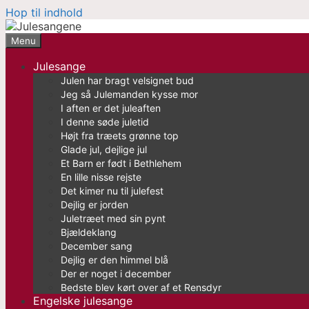
Hop til indhold
Menu
Julesange
Julen har bragt velsignet bud
Jeg så Julemanden kysse mor
I aften er det juleaften
I denne søde juletid
Højt fra træets grønne top
Glade jul, dejlige jul
Et Barn er født i Bethlehem
En lille nisse rejste
Det kimer nu til julefest
Dejlig er jorden
Juletræet med sin pynt
Bjældeklang
December sang
Dejlig er den himmel blå
Der er noget i december
Bedste blev kørt over af et Rensdyr
Engelske julesange