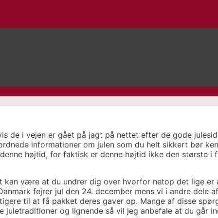
vis de i vejen er gået på jagt på nettet efter de gode jules
ordnede informationer om julen som du helt sikkert bør ken
denne højtid, for faktisk er denne højtid ikke den største i
kan være at du undrer dig over hvorfor netop det lige er a
Danmark fejrer jul den 24. december mens vi i andre dele af 
gere til at få pakket deres gaver op. Mange af disse spørg
e juletraditioner og lignende så vil jeg anbefale at du går 